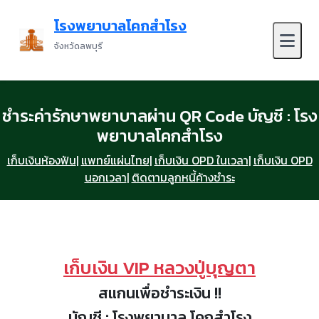
โรงพยาบาลโคกสำโรง
จังหวัดลพบุรี
ชำระค่ารักษาพยาบาลผ่าน QR Code บัญชี : โรง
พยาบาลโคกสำโรง
เก็บเงินห้องฟัน
|
แพทย์แผ่นไทย
|
เก็บเงิน OPD ในเวลา
|
เก็บเงิน OPD
นอกเวลา
|
ติดตามลูกหนี้ค้างชำระ
เก็บเงิน VIP หลวงปู่บุญตา
สแกนเพื่อชำระเงิน !!
บัญชี : โรงพยาบาล โคกสำโรง