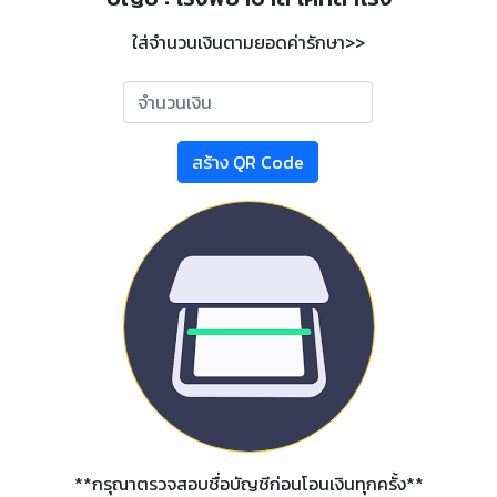
เงิน
ใส่จำนวนเงินตามยอดค่ารักษา>>
money
**กรุณาตรวจสอบชื่อบัญชีก่อนโอนเงินทุกครั้ง**