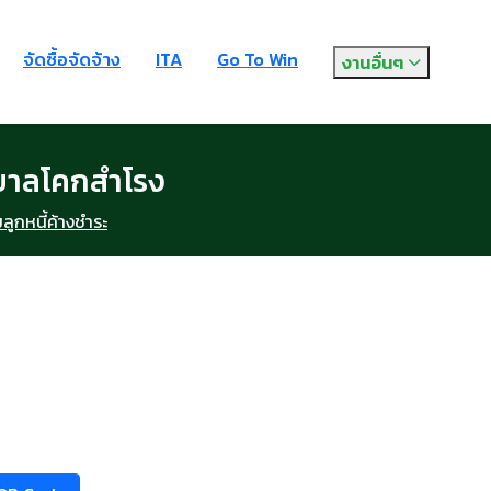
จัดซื้อจัดจ้าง
ITA
Go To Win
งานอื่นๆ
าบาลโคกสำโรง
ลูกหนี้ค้างชำระ