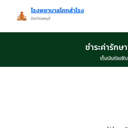
โรงพยาบาลโคกสำโรง
จังหวัดลพบุรี
ชำระค่ารักษ
เก็บเงินห้องฟัน
เงิน