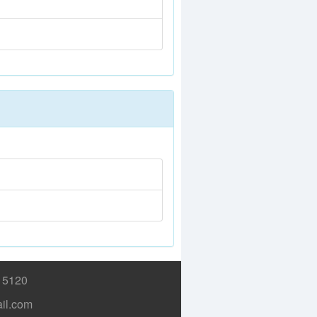
15120
il.com